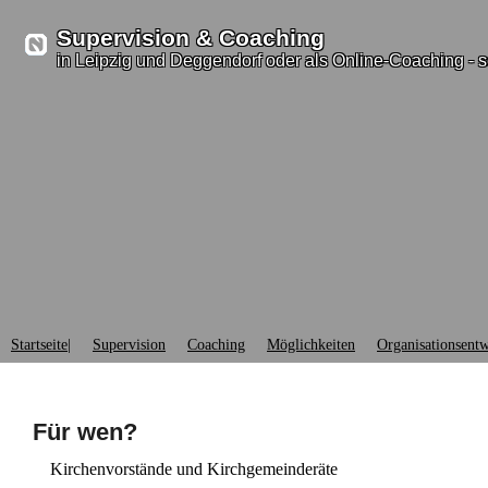
Supervision & Coaching
in Leipzig und Deggendorf oder als Online-Coaching - s
Startseite|
Supervision
Coaching
Möglichkeiten
Organisationsent
Für wen?
Kirchenvorstände und Kirchgemeinderäte