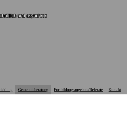
chriftlich und asynchron
wicklung
Gemeindeberatung
Fortbildungsangebote/Referate
Kontakt